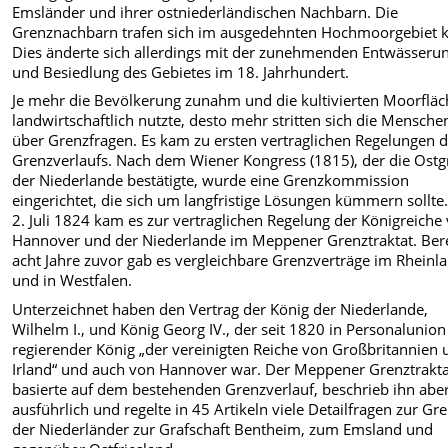
Emsländer und ihrer ostniederländischen Nachbarn. Die
Grenznachbarn trafen sich im ausgedehnten Hochmoorgebiet 
Dies änderte sich allerdings mit der zunehmenden Entwässeru
und Besiedlung des Gebietes im 18. Jahrhundert.
Je mehr die Bevölkerung zunahm und die kultivierten Moorflä
landwirtschaftlich nutzte, desto mehr stritten sich die Mensche
über Grenzfragen. Es kam zu ersten vertraglichen Regelungen 
Grenzverlaufs. Nach dem Wiener Kongress (1815), der die Ost
der Niederlande bestätigte, wurde eine Grenzkommission
eingerichtet, die sich um langfristige Lösungen kümmern sollt
2. Juli 1824 kam es zur vertraglichen Regelung der Königreiche
Hannover und der Niederlande im Meppener Grenztraktat. Bere
acht Jahre zuvor gab es vergleichbare Grenzverträge im Rheinl
und in Westfalen.
Unterzeichnet haben den Vertrag der König der Niederlande,
Wilhelm I., und König Georg IV., der seit 1820 in Personalunion
regierender König „der vereinigten Reiche von Großbritannien 
Irland“ und auch von Hannover war. Der Meppener Grenztrakt
basierte auf dem bestehenden Grenzverlauf, beschrieb ihn abe
ausführlich und regelte in 45 Artikeln viele Detailfragen zur Gr
der Niederländer zur Grafschaft Bentheim, zum Emsland und