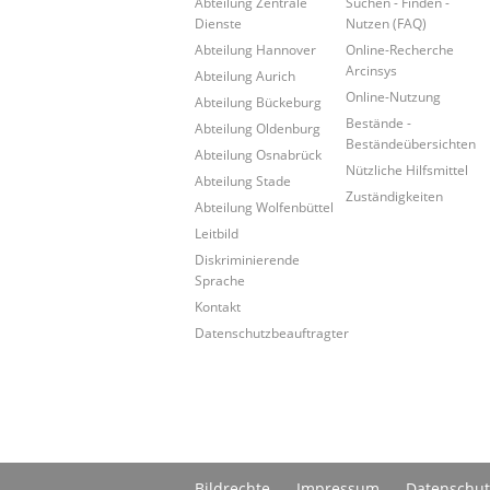
Abteilung Zentrale
Suchen - Finden -
Dienste
Nutzen (FAQ)
Abteilung Hannover
Online-Recherche
Arcinsys
Abteilung Aurich
Online-Nutzung
Abteilung Bückeburg
Bestände -
Abteilung Oldenburg
Beständeübersichten
Abteilung Osnabrück
Nützliche Hilfsmittel
Abteilung Stade
Zuständigkeiten
Abteilung Wolfenbüttel
Leitbild
Diskriminierende
Sprache
Kontakt
Datenschutzbeauftragter
Bildrechte
Impressum
Datenschut