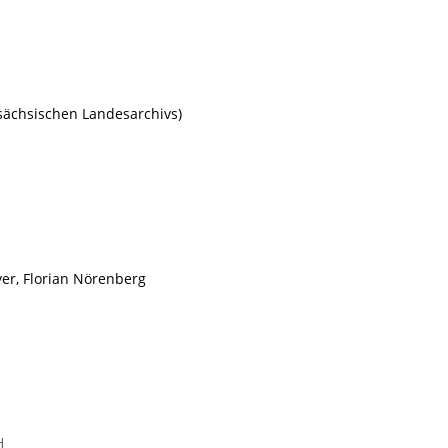
rsächsischen Landesarchivs)
yer, Florian Nörenberg
H