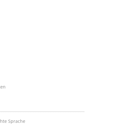
ken
chte Sprache