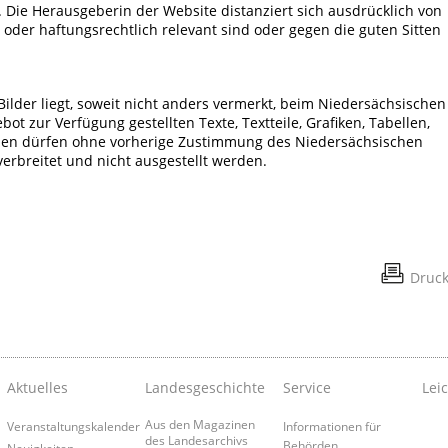
 Die Herausgeberin der Website distanziert sich ausdrücklich von
- oder haftungsrechtlich relevant sind oder gegen die guten Sitten
 Bilder liegt, soweit nicht anders vermerkt, beim Niedersächsischen
ot zur Verfügung gestellten Texte, Textteile, Grafiken, Tabellen,
zen dürfen ohne vorherige Zustimmung des Niedersächsischen
 verbreitet und nicht ausgestellt werden.
Druc
Aktuelles
Landesgeschichte
Service
Lei
Aus den Magazinen
Veranstaltungskalender
Informationen für
des Landesarchivs
Behörden