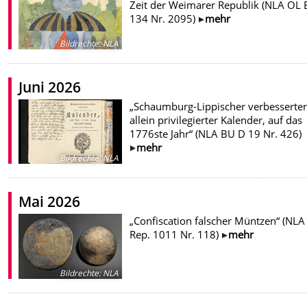
Zeit der Weimarer Republik (NLA OL 
134 Nr. 2095)
mehr
Bildrechte
:
NLA
Juni 2026
„Schaumburg-Lippischer verbesserte
allein privilegierter Kalender, auf das
1776ste Jahr“ (NLA BU D 19 Nr. 426)
mehr
Bildrechte
:
NLA
Mai 2026
„Confiscation falscher Müntzen“ (NLA
Rep. 1011 Nr. 118)
mehr
Bildrechte
:
NLA