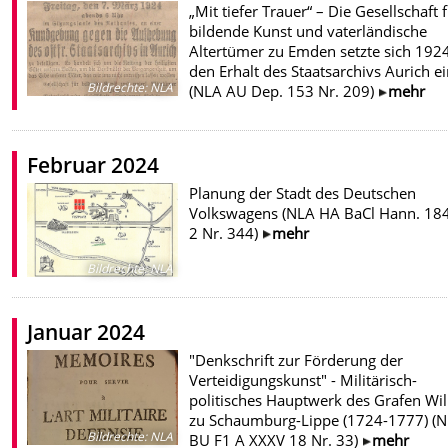
„Mit tiefer Trauer“ – Die Gesellschaft 
bildende Kunst und vaterländische
Altertümer zu Emden setzte sich 1924
den Erhalt des Staatsarchivs Aurich e
Bildrechte
:
NLA
(NLA AU Dep. 153 Nr. 209)
mehr
Februar 2024
Planung der Stadt des Deutschen
Volkswagens (NLA HA BaCl Hann. 184
2 Nr. 344)
mehr
Bildrechte
:
NLA
Januar 2024
"Denkschrift zur Förderung der
Verteidigungskunst" - Militärisch-
politisches Hauptwerk des Grafen Wi
zu Schaumburg-Lippe (1724-1777) (
Bildrechte
:
NLA
BU F1 A XXXV 18 Nr. 33)
mehr