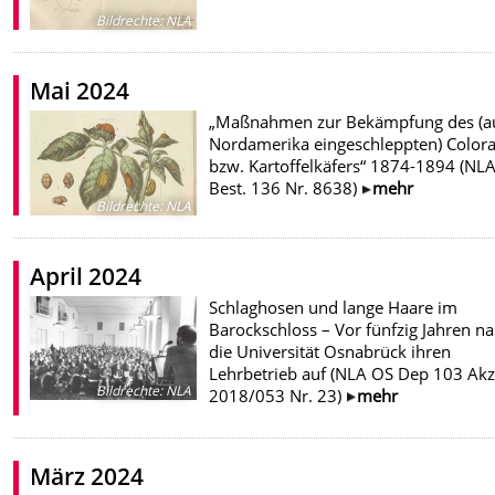
Bildrechte
:
NLA
Mai 2024
„Maßnahmen zur Bekämpfung des (a
Nordamerika eingeschleppten) Color
bzw. Kartoffelkäfers“ 1874-1894 (NL
Best. 136 Nr. 8638)
mehr
Bildrechte
:
NLA
April 2024
Schlaghosen und lange Haare im
Barockschloss – Vor fünfzig Jahren 
die Universität Osnabrück ihren
Lehrbetrieb auf (NLA OS Dep 103 Akz
Bildrechte
:
NLA
2018/053 Nr. 23)
mehr
März 2024