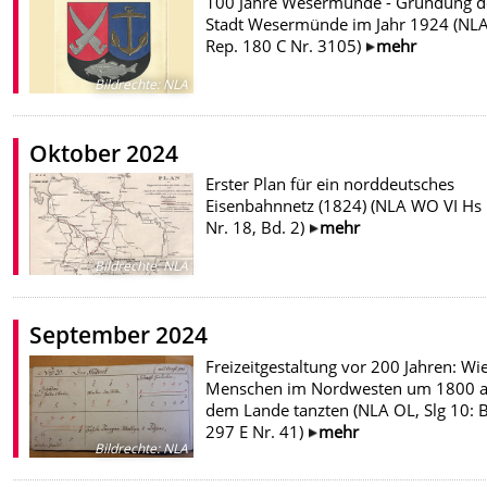
100 Jahre Wesermünde - Gründung d
Stadt Wesermünde im Jahr 1924 (NLA
Rep. 180 C Nr. 3105)
mehr
Bildrechte
:
NLA
Oktober 2024
Erster Plan für ein norddeutsches
Eisenbahnnetz (1824) (NLA WO VI Hs
Nr. 18, Bd. 2)
mehr
Bildrechte
:
NLA
September 2024
Freizeitgestaltung vor 200 Jahren: Wi
Menschen im Nordwesten um 1800 a
dem Lande tanzten (NLA OL, Slg 10: B
297 E Nr. 41)
mehr
Bildrechte
:
NLA