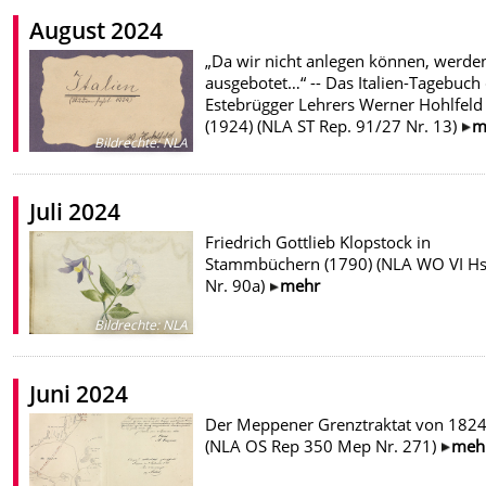
August 2024
„Da wir nicht anlegen können, werde
ausgebotet…“ -- Das Italien-Tagebuch
Estebrügger Lehrers Werner Hohlfeld
(1924) (NLA ST Rep. 91/27 Nr. 13)
m
Bildrechte
:
NLA
Juli 2024
Friedrich Gottlieb Klopstock in
Stammbüchern (1790) (NLA WO VI Hs
Nr. 90a)
mehr
Bildrechte
:
NLA
Juni 2024
Der Meppener Grenztraktat von 182
(NLA OS Rep 350 Mep Nr. 271)
meh