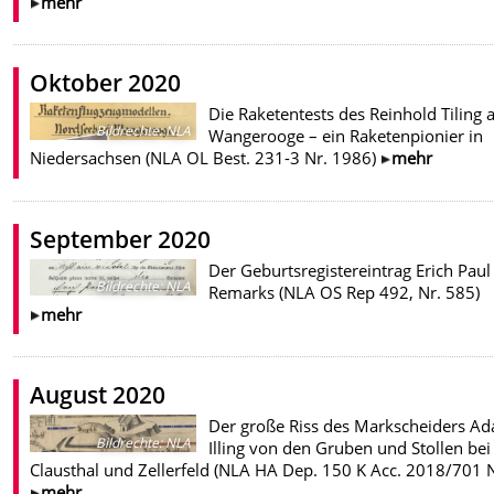
mehr
Oktober 2020
Die Raketentests des Reinhold Tiling 
Bildrechte
:
NLA
Wangerooge – ein Raketenpionier in
Niedersachsen (NLA OL Best. 231-3 Nr. 1986)
mehr
September 2020
Der Geburtsregistereintrag Erich Paul
Bildrechte
:
NLA
Remarks (NLA OS Rep 492, Nr. 585)
mehr
August 2020
Der große Riss des Markscheiders A
Bildrechte
:
NLA
Illing von den Gruben und Stollen bei
Clausthal und Zellerfeld (NLA HA Dep. 150 K Acc. 2018/701 N
mehr