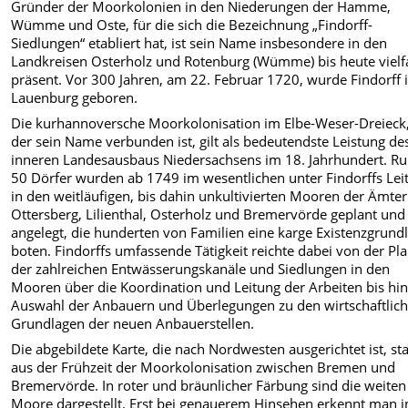
Gründer der Moorkolonien in den Niederungen der Hamme,
Wümme und Oste, für die sich die Bezeichnung „Findorff-
Siedlungen“ etabliert hat, ist sein Name insbesondere in den
Landkreisen Osterholz und Rotenburg (Wümme) bis heute vielf
präsent. Vor 300 Jahren, am 22. Februar 1720, wurde Findorff 
Lauenburg geboren.
Die kurhannoversche Moorkolonisation im Elbe-Weser-Dreieck,
der sein Name verbunden ist, gilt als bedeutendste Leistung de
inneren Landesausbaus Niedersachsens im 18. Jahrhundert. R
50 Dörfer wurden ab 1749 im wesentlichen unter Findorffs Lei
in den weitläufigen, bis dahin unkultivierten Mooren der Ämter
Ottersberg, Lilienthal, Osterholz und Bremervörde geplant und
angelegt, die hunderten von Familien eine karge Existenzgrund
boten. Findorffs umfassende Tätigkeit reichte dabei von der Pl
der zahlreichen Entwässerungskanäle und Siedlungen in den
Mooren über die Koordination und Leitung der Arbeiten bis hin
Auswahl der Anbauern und Überlegungen zu den wirtschaftlic
Grundlagen der neuen Anbauerstellen.
Die abgebildete Karte, die nach Nordwesten ausgerichtet ist, s
aus der Frühzeit der Moorkolonisation zwischen Bremen und
Bremervörde. In roter und bräunlicher Färbung sind die weiten
Moore dargestellt. Erst bei genauerem Hinsehen erkennt man 