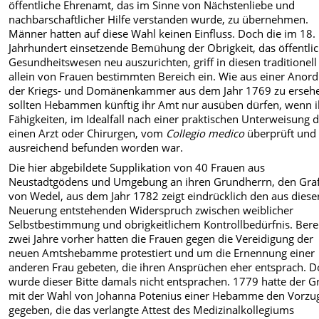
öffentliche Ehrenamt, das im Sinne von Nächstenliebe und
nachbarschaftlicher Hilfe verstanden wurde, zu übernehmen.
Männer hatten auf diese Wahl keinen Einfluss. Doch die im 18.
Jahrhundert einsetzende Bemühung der Obrigkeit, das öffentli
Gesundheitswesen neu auszurichten, griff in diesen traditionell
allein von Frauen bestimmten Bereich ein. Wie aus einer Anor
der Kriegs- und Domänenkammer aus dem Jahr 1769 zu ersehen
sollten Hebammen künftig ihr Amt nur ausüben dürfen, wenn i
Fähigkeiten, im Idealfall nach einer praktischen Unterweisung 
einen Arzt oder Chirurgen, vom
Collegio medico
überprüft und 
ausreichend befunden worden war.
Die hier abgebildete Supplikation von 40 Frauen aus
Neustadtgödens und Umgebung an ihren Grundherrn, den Gra
von Wedel, aus dem Jahr 1782 zeigt eindrücklich den aus diese
Neuerung entstehenden Widerspruch zwischen weiblicher
Selbstbestimmung und obrigkeitlichem Kontrollbedürfnis. Bere
zwei Jahre vorher hatten die Frauen gegen die Vereidigung der
neuen Amtshebamme protestiert und um die Ernennung einer
anderen Frau gebeten, die ihren Ansprüchen eher entsprach. 
wurde dieser Bitte damals nicht entsprachen. 1779 hatte der G
mit der Wahl von Johanna Potenius einer Hebamme den Vorzu
gegeben, die das verlangte Attest des Medizinalkollegiums