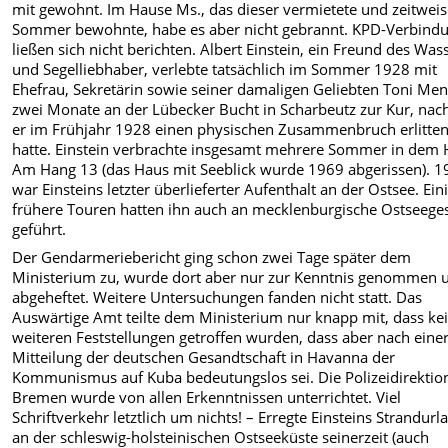
mit gewohnt. Im Hause Ms., das dieser vermietete und zeitwei
Sommer bewohnte, habe es aber nicht gebrannt. KPD-Verbind
ließen sich nicht berichten. Albert Einstein, ein Freund des Was
und Segelliebhaber, verlebte tatsächlich im Sommer 1928 mit
Ehefrau, Sekretärin sowie seiner damaligen Geliebten Toni Me
zwei Monate an der Lübecker Bucht in Scharbeutz zur Kur, na
er im Frühjahr 1928 einen physischen Zusammenbruch erlitte
hatte. Einstein verbrachte insgesamt mehrere Sommer in dem
Am Hang 13 (das Haus mit Seeblick wurde 1969 abgerissen). 
war Einsteins letzter überlieferter Aufenthalt an der Ostsee. Ein
frühere Touren hatten ihn auch an mecklenburgische Ostseege
geführt.
Der Gendarmeriebericht ging schon zwei Tage später dem
Ministerium zu, wurde dort aber nur zur Kenntnis genommen 
abgeheftet. Weitere Untersuchungen fanden nicht statt. Das
Auswärtige Amt teilte dem Ministerium nur knapp mit, dass ke
weiteren Feststellungen getroffen wurden, dass aber nach eine
Mitteilung der deutschen Gesandtschaft in Havanna der
Kommunismus auf Kuba bedeutungslos sei. Die Polizeidirektio
Bremen wurde von allen Erkenntnissen unterrichtet. Viel
Schriftverkehr letztlich um nichts! – Erregte Einsteins Strandurl
an der schleswig-holsteinischen Ostseeküste seinerzeit (auch