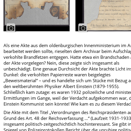
Als eine Akte aus dem oldenburgischen Innenministerium im A
bearbeitet werden sollte, rieselten dem Archivar beim Aufschl
verkohlte Brandfetzen entgegen. Hatte etwa ein Brandschaden
der Akte vorgelegen? Nein, diese zeigte sich insgesamt als
unbeschädigt. Eine genaue Durchsicht der Akte brachte Licht in
Dunkel: die verkohlten Papierreste waren beigelegtes
„Beweismaterial“ – und es handelte sich um Stücke mit Bezug a
den weltberühmten Physiker Albert Einstein (1879-1955).
Schließlich kam zutage: es waren 1932 polizeiliche und minister
Ermittlungen im Gange, weil der Verdacht aufgekommen war, 
Einstein Kommunist sein könnte! Wie kam es zu diesem Verdac
Die Akte mit dem Titel „Verordnungen des Reichspräsidenten a
Grund des Art. 48 der Reichsverfassung …“ (Laufzeit 1931-1933)
insgesamt politisch-zeitgeschichtlich hochinteressant. Sie gibt 
Spiegel von Polizeiprotokollen Bericht über die unruhige politi