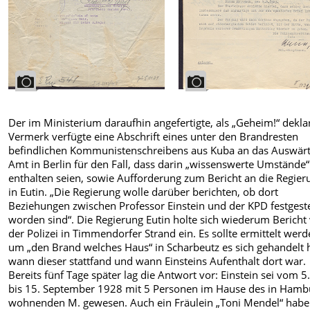
Der im Ministerium daraufhin angefertigte, als „Geheim!“ deklar
Vermerk verfügte eine Abschrift eines unter den Brandresten
befindlichen Kommunistenschreibens aus Kuba an das Auswärt
Amt in Berlin für den Fall, dass darin „wissenswerte Umstände“
enthalten seien, sowie Aufforderung zum Bericht an die Regier
in Eutin. „Die Regierung wolle darüber berichten, ob dort
Beziehungen zwischen Professor Einstein und der KPD festgeste
worden sind“. Die Regierung Eutin holte sich wiederum Bericht
der Polizei in Timmendorfer Strand ein. Es sollte ermittelt werd
um „den Brand welches Haus“ in Scharbeutz es sich gehandelt h
wann dieser stattfand und wann Einsteins Aufenthalt dort war.
Bereits fünf Tage später lag die Antwort vor: Einstein sei vom 5. 
bis 15. September 1928 mit 5 Personen im Hause des in Hamb
wohnenden M. gewesen. Auch ein Fräulein „Toni Mendel“ habe