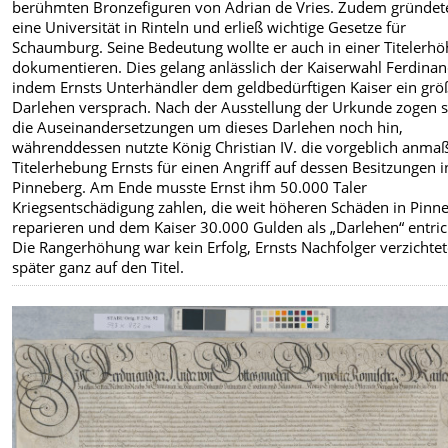
berühmten Bronzefiguren von Adrian de Vries. Zudem gründet
eine Universität in Rinteln und erließ wichtige Gesetze für
Schaumburg. Seine Bedeutung wollte er auch in einer Titelerh
dokumentieren. Dies gelang anlässlich der Kaiserwahl Ferdinand
indem Ernsts Unterhändler dem geldbedürftigen Kaiser ein grö
Darlehen versprach. Nach der Ausstellung der Urkunde zogen s
die Auseinandersetzungen um dieses Darlehen noch hin,
währenddessen nutzte König Christian IV. die vorgeblich anm
Titelerhebung Ernsts für einen Angriff auf dessen Besitzungen i
Pinneberg. Am Ende musste Ernst ihm 50.000 Taler
Kriegsentschädigung zahlen, die weit höheren Schäden in Pinn
reparieren und dem Kaiser 30.000 Gulden als „Darlehen“ entric
Die Rangerhöhung war kein Erfolg, Ernsts Nachfolger verzichte
später ganz auf den Titel.