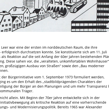
in Leer war eine der ersten im norddeutschen Raum, die ihre
 erfolgreich durchsetzen konnte. Sie konstituierte sich am 11. Juli
als Reaktion auf die seit Anfang der 60er Jahren bestehenden Plä
ung. Diese sahen vor, die „veralteten, unkomfortablen Wohnhäuser“
en, großzügigen Ausbau von Straßen“ sowie den „Bau moderner
nnen.
t der Bürgerinitiative vom 1. September 1973 formuliert werden,
ing es um den Erhalt des „stadtbildprägenden Charakters der
eiligung der Bürger an den Planungen und um mehr Transparenz 
 kommunalen Träger.
nicht allein. Mit Beginn der 70er Jahre entwickelte sich in der
initiativbewegung als kritische Reaktion auf eine vorherrschende
nungs- und Modernisierungspolitik. Bereits 1965 war Alexander