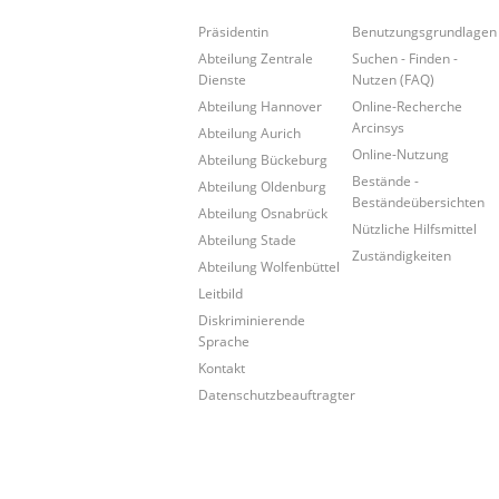
Präsidentin
Benutzungsgrundlagen
Abteilung Zentrale
Suchen - Finden -
Dienste
Nutzen (FAQ)
Abteilung Hannover
Online-Recherche
Arcinsys
Abteilung Aurich
Online-Nutzung
Abteilung Bückeburg
Bestände -
Abteilung Oldenburg
Beständeübersichten
Abteilung Osnabrück
Nützliche Hilfsmittel
Abteilung Stade
Zuständigkeiten
Abteilung Wolfenbüttel
Leitbild
Diskriminierende
Sprache
Kontakt
Datenschutzbeauftragter