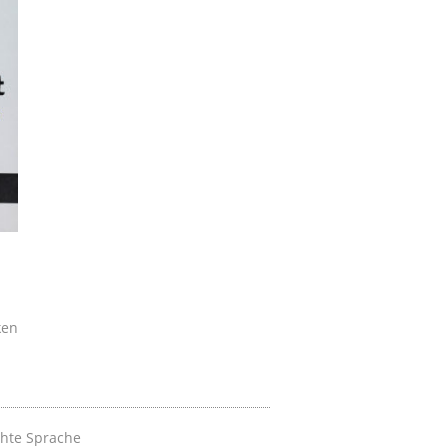
ken
chte Sprache