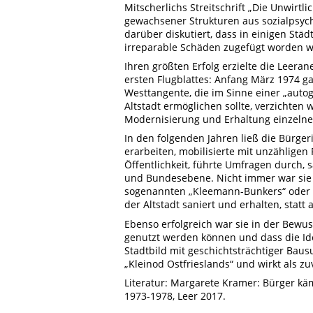
Mitscherlichs Streitschrift „Die Unwirtl
gewachsener Strukturen aus sozialpsycho
darüber diskutiert, dass in einigen Stä
irreparable Schäden zugefügt worden w
Ihren größten Erfolg erzielte die Leera
ersten Flugblattes: Anfang März 1974 ga
Westtangente, die im Sinne einer „autog
Altstadt ermöglichen sollte, verzichten
Modernisierung und Erhaltung einzelne
In den folgenden Jahren ließ die Bürger
erarbeiten, mobilisierte mit unzähligen
Öffentlichkeit, führte Umfragen durch, 
und Bundesebene. Nicht immer war sie i
sogenannten „Kleemann-Bunkers“ oder be
der Altstadt saniert und erhalten, statt
Ebenso erfolgreich war sie in der Bewu
genutzt werden können und dass die Iden
Stadtbild mit geschichtsträchtiger Bausu
„Kleinod Ostfrieslands“ und wirkt als z
Literatur: Margarete Kramer: Bürger kämp
1973-1978, Leer 2017.