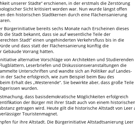
ichkeit unserer Städte“ erschienen, in der erstmals die Zerstörung
logischer Sicht kritisiert worden war. Nun wurde längst offen
dten den historischen Stadtkernen durch eine Flächensanierung
aren.
ner Bürgerinitiative bereits sechs Monate nach Erscheinen dieses
b die Stadt bekannt, dass sie auf wesentliche Teile der
erechten Stadt“ einen ungehinderten Verkehrsfluss bis in die
 würde und dass statt der Flächensanierung künftig die
r Gebäude Vorrang hätten.
initiative alternative Vorschläge von Architekten und Studierenden
 Flugblättern, Leserbriefen und Diskussionsveranstaltungen die
sammelte Unterschriften und wandte sich an Politiker auf Landes-
n der Sache erfolgreich, wie zum Beispiel beim Bau des
im Erhalt des „Westerende“. Sie bewirkte aber, dass große Teile
 abgerissen wurden.
sstmachung, dass basisdemokratische Möglichkeiten erfolgreich
tifikation der Bürger mit ihrer Stadt auch von einem historische
bstanz getragen wird. Heute gilt die historische Altstadt von Leer 
uverlässiger Touristenmagnet.
fen für ihre Altstadt. Die Bürgerinitiative Altstadtsanierung Leer