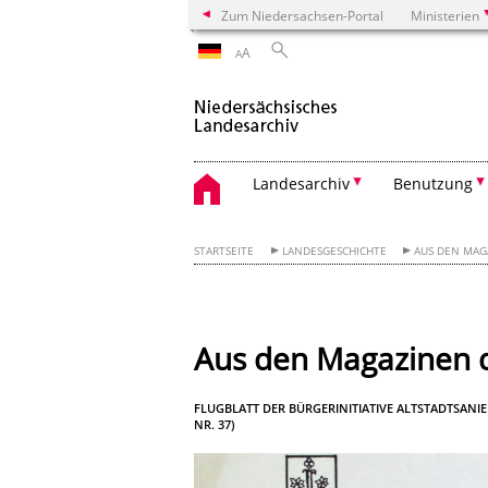
Zum Niedersachsen-Portal
Ministerien
A
A
Landesarchiv
Benutzung
STARTSEITE
LANDESGESCHICHTE
AUS DEN MAG
Aus den Magazinen d
FLUGBLATT DER BÜRGERINITIATIVE ALTSTADTSANIER
NR. 37)