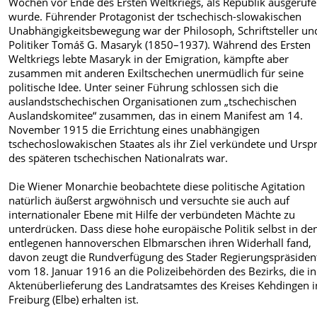
Wochen vor Ende des Ersten Weltkriegs, als Republik ausgeruf
wurde. Führender Protagonist der tschechisch-slowakischen
Unabhängigkeitsbewegung war der Philosoph, Schriftsteller un
Politiker Tomáš G. Masaryk (1850–1937). Während des Ersten
Weltkriegs lebte Masaryk in der Emigration, kämpfte aber
zusammen mit anderen Exiltschechen unermüdlich für seine
politische Idee. Unter seiner Führung schlossen sich die
auslandstschechischen Organisationen zum „tschechischen
Auslandskomitee“ zusammen, das in einem Manifest am 14.
November 1915 die Errichtung eines unabhängigen
tschechoslowakischen Staates als ihr Ziel verkündete und Ursp
des späteren tschechischen Nationalrats war.
Die Wiener Monarchie beobachtete diese politische Agitation
natürlich äußerst argwöhnisch und versuchte sie auch auf
internationaler Ebene mit Hilfe der verbündeten Mächte zu
unterdrücken. Dass diese hohe europäische Politik selbst in de
entlegenen hannoverschen Elbmarschen ihren Widerhall fand,
davon zeugt die Rundverfügung des Stader Regierungspräsiden
vom 18. Januar 1916 an die Polizeibehörden des Bezirks, die in
Aktenüberlieferung des Landratsamtes des Kreises Kehdingen i
Freiburg (Elbe) erhalten ist.