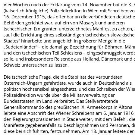
Vier Wochen nach der Erklärung vom 14. November bat die K. 
(kaiserlich-königliche) Polizeidirektion in Wien mit Schreiben v
16. Dezember 1915, das offenbar an die verbündeten deutsch
Behörden gerichtet war, auf ein von Masaryk und anderen
tschechischen Emigranten unterzeichnetes Manifest zu achten,
„auf die Errichtung eines selbständigen tschechisch-slovakisch
Staates“ hinarbeite und angeblich in größerer Menge in die
„Sudetenländer“ – die damalige Bezeichnung für Böhmen, Mäh
und den tschechischen Teil Schlesiens – eingeschmuggelt werd
solle, und insbesondere Reisende aus Holland, Dänemark und 
Schweiz untersuchen zu lassen.
Die tschechische Frage, die die Stabilität des verbündeten
Österreich-Ungarn gefährdete, wurde auch in Deutschland als
politisch hochsensibel eingeschätzt, und das Schreiben der Wie
Polizeidirektion wurde über die Militärverwaltung der
Bundesstaaten im Land verbreitet. Das Stellvertretende
Generalkommando des preußischen IX. Armeekorps in Altona
leitete eine Abschrift des Wiener Schreibens am 6. Januar 1916
den Regierungspräsidenten in Stade weiter, mit dem Befehl, di
Manifeste gegebenenfalls zu beschlagnahmen und Personen, d
diese bei sich führten, festzunehmen. Am 18. Januar leitete der