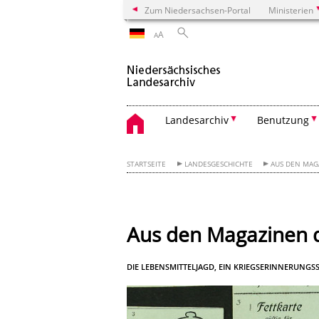
Zum Niedersachsen-Portal
Ministerien
A
A
Landesarchiv
Benutzung
STARTSEITE
LANDESGESCHICHTE
AUS DEN MAG
Aus den Magazinen d
DIE LEBENSMITTELJAGD, EIN KRIEGSERINNERUNGSS