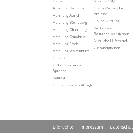
Dienste
Nutzen (FAQ)
Abteilung Hannover
Online-Recherche
Arcinsys
Abteilung Aurich
Online-Nutzung
Abteilung Bückeburg
Bestände -
Abteilung Oldenburg
Beständeübersichten
Abteilung Osnabrück
Nützliche Hilfsmittel
Abteilung Stade
Zuständigkeiten
Abteilung Wolfenbüttel
Leitbild
Diskriminierende
Sprache
Kontakt
Datenschutzbeauftragter
Bildrechte
Impressum
Datenschut