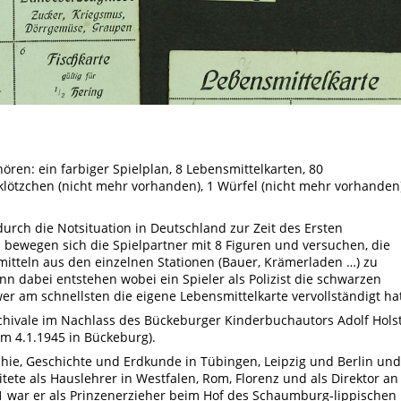
ören: ein farbiger Spielplan, 8 Lebensmittelkarten, 80
klötzchen (nicht mehr vorhanden), 1 Würfel (nicht mehr vorhanden
urch die Notsituation in Deutschland zur Zeit des Ersten
 bewegen sich die Spielpartner mit 8 Figuren und versuchen, die
itteln aus den einzelnen Stationen (Bauer, Krämerladen …) zu
nn dabei entstehen wobei ein Spieler als Polizist die schwarzen
r am schnellsten die eigene Lebensmittelkarte vervollständigt ha
rchivale im Nachlass des Bückeburger Kinderbuchautors Adolf Hols
am 4.1.1945 in Bückeburg).
sophie, Geschichte und Erdkunde in Tübingen, Leipzig und Berlin und
tete als Hauslehrer in Westfalen, Rom, Florenz und als Direktor an
1 war er als Prinzenerzieher beim Hof des Schaumburg-lippischen