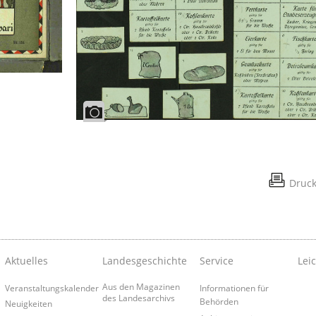
Druc
Aktuelles
Landesgeschichte
Service
Lei
Aus den Magazinen
Veranstaltungskalender
Informationen für
des Landesarchivs
Behörden
Neuigkeiten