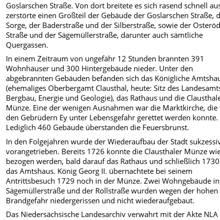
Goslarschen Straße. Von dort breitete es sich rasend schnell au
zerstörte einen Großteil der Gebäude der Goslarschen Straße, 
Sorge, der Baderstraße und der Silberstraße, sowie der Osterö
Straße und der Sägemüllerstraße, darunter auch sämtliche
Quergassen.
In einem Zeitraum von ungefähr 12 Stunden brannten 391
Wohnhäuser und 300 Hintergebäude nieder. Unter den
abgebrannten Gebäuden befanden sich das Königliche Amtsha
(ehemaliges Oberbergamt Clausthal, heute: Sitz des Landesamts
Bergbau, Energie und Geologie), das Rathaus und die Clausthal
Münze. Eine der wenigen Ausnahmen war die Marktkirche, die
den Gebrüdern Ey unter Lebensgefahr gerettet werden konnte.
Lediglich 460 Gebäude überstanden die Feuersbrunst.
In den Folgejahren wurde der Wiederaufbau der Stadt sukzessi
vorangetrieben. Bereits 1726 konnte die Clausthaler Münze wi
bezogen werden, bald darauf das Rathaus und schließlich 173
das Amtshaus. König Georg II. übernachtete bei seinem
Antrittsbesuch 1729 noch in der Münze. Zwei Wohngebäude in
Sägemüllerstraße und der Rollstraße wurden wegen der hohen
Brandgefahr niedergerissen und nicht wiederaufgebaut.
Das Niedersächsische Landesarchiv verwahrt mit der Akte NLA