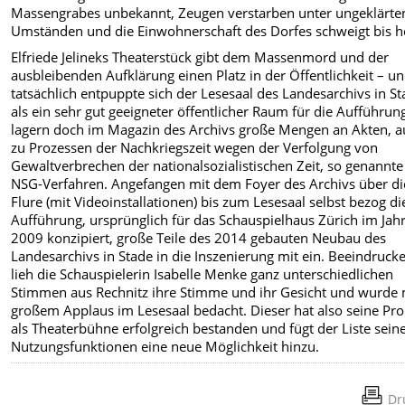
Massengrabes unbekannt, Zeugen verstarben unter ungeklärte
Umständen und die Einwohnerschaft des Dorfes schweigt bis h
Elfriede Jelineks Theaterstück gibt dem Massenmord und der
ausbleibenden Aufklärung einen Platz in der Öffentlichkeit – u
tatsächlich entpuppte sich der Lesesaal des Landesarchivs in S
als ein sehr gut geeigneter öffentlicher Raum für die Aufführun
lagern doch im Magazin des Archivs große Mengen an Akten, 
zu Prozessen der Nachkriegszeit wegen der Verfolgung von
Gewaltverbrechen der nationalsozialistischen Zeit, so genannte
NSG-Verfahren. Angefangen mit dem Foyer des Archivs über di
Flure (mit Videoinstallationen) bis zum Lesesaal selbst bezog di
Aufführung, ursprünglich für das Schauspielhaus Zürich im Jah
2009 konzipiert, große Teile des 2014 gebauten Neubau des
Landesarchivs in Stade in die Inszenierung mit ein. Beeindruck
lieh die Schauspielerin Isabelle Menke ganz unterschiedlichen
Stimmen aus Rechnitz ihre Stimme und ihr Gesicht und wurde 
großem Applaus im Lesesaal bedacht. Dieser hat also seine Pr
als Theaterbühne erfolgreich bestanden und fügt der Liste sein
Nutzungsfunktionen eine neue Möglichkeit hinzu.
Dr