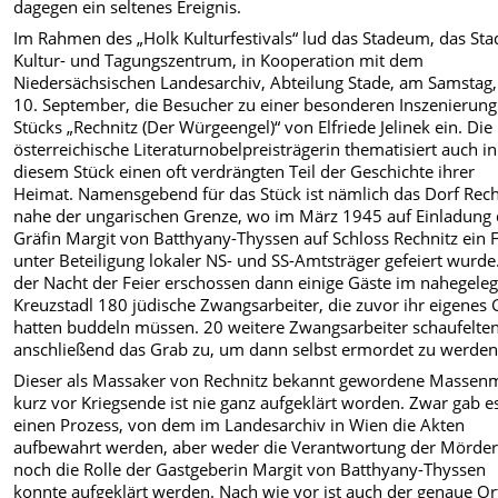
dagegen ein seltenes Ereignis.
Im Rahmen des „Holk Kulturfestivals“ lud das Stadeum, das Sta
Kultur- und Tagungszentrum, in Kooperation mit dem
Niedersächsischen Landesarchiv, Abteilung Stade, am Samstag
10. September, die Besucher zu einer besonderen Inszenierung
Stücks „Rechnitz (Der Würgeengel)“ von Elfriede Jelinek ein. Die
österreichische Literaturnobelpreisträgerin thematisiert auch in
diesem Stück einen oft verdrängten Teil der Geschichte ihrer
Heimat. Namensgebend für das Stück ist nämlich das Dorf Rech
nahe der ungarischen Grenze, wo im März 1945 auf Einladung 
Gräfin Margit von Batthyany-Thyssen auf Schloss Rechnitz ein 
unter Beteiligung lokaler NS- und SS-Amtsträger gefeiert wurde.
der Nacht der Feier erschossen dann einige Gäste im nahegele
Kreuzstadl 180 jüdische Zwangsarbeiter, die zuvor ihr eigenes
hatten buddeln müssen. 20 weitere Zwangsarbeiter schaufelte
anschließend das Grab zu, um dann selbst ermordet zu werden
Dieser als Massaker von Rechnitz bekannt gewordene Massen
kurz vor Kriegsende ist nie ganz aufgeklärt worden. Zwar gab e
einen Prozess, von dem im Landesarchiv in Wien die Akten
aufbewahrt werden, aber weder die Verantwortung der Mörde
noch die Rolle der Gastgeberin Margit von Batthyany-Thyssen
konnte aufgeklärt werden. Nach wie vor ist auch der genaue Or