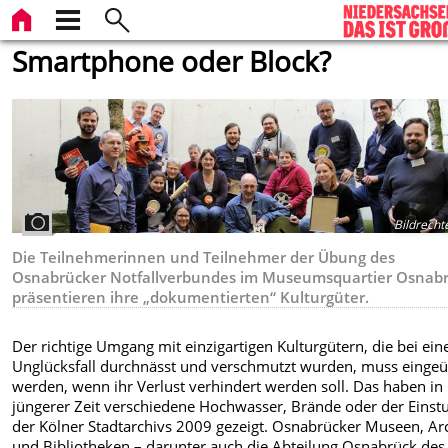
Smartphone oder Block?
Bildrecht
Die Teilnehmerinnen und Teilnehmer der Übung des
Osnabrücker Notfallverbundes im Museumsquartier Osnab
präsentieren ihre „dokumentierten“ Kulturgüter.
Der richtige Umgang mit einzigartigen Kulturgütern, die bei ei
Unglücksfall durchnässt und verschmutzt wurden, muss eingeü
werden, wenn ihr Verlust verhindert werden soll. Das haben in
jüngerer Zeit verschiedene Hochwasser, Brände oder der Einst
der Kölner Stadtarchivs 2009 gezeigt. Osnabrücker Museen, Ar
und Bibliotheken – darunter auch die Abteilung Osnabrück des