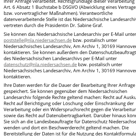
Ihrer Anfrage verarbeitet. Rechtsgrundlage dieser Verarbeitung 
Art. 6 Absatz 1 Buchstabe b DSGVO (Abwicklung eines Vertrage
bzw. vorvertraglicher Maßnahmen). Verantwortliche
datenverarbeitende Stelle ist das Niedersächsische Landesarchi
vertreten durch die Präsidentin Dr. Sabine Graf.
Sie können das Niedersächsische Landesarchiv per E-Mail unte
poststelle@nla.niedersachsen.de
bzw. postalisch unter
Niedersächsisches Landesarchiv, Am Archiv 1, 30169 Hannove
kontaktieren. Sie können außerdem den Datenschutzbeauftrag
des Niedersächsischen Landesarchivs per E-Mail unter
datenschutz@nla.niedersachsen.de
bzw. postalisch unter
Niedersächsisches Landesarchiv, Am Archiv 1, 30169 Hannove
kontaktieren.
Ihre Daten werden für die Dauer der Bearbeitung Ihrer Anfrage
gespeichert. Sie können gegenüber dem Niedersächsischen
Landesarchiv folgende Rechte geltend machen: Recht auf Ausku
Recht auf Berichtigung oder Löschung oder Einschränkung der
Verarbeitung oder ein Widerspruchsrecht gegen die Verarbeitu
sowie das Recht auf Datenübertragbarkeit. Darüber hinaus kö
Sie sich an die Landesbeauftragte für Datenschutz Niedersachs
wenden und dort ein Beschwerderecht geltend machen. Die
Bereitstellung der Daten ist für die Nutzung des Kontaktformul