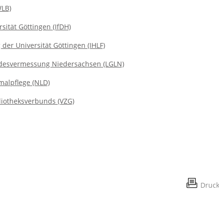
WLB)
rsität Göttingen (IfDH)
 der Universität Göttingen (IHLF)
desvermessung Niedersachsen (LGLN)
alpflege (NLD)
iotheksverbunds (VZG)
Druc