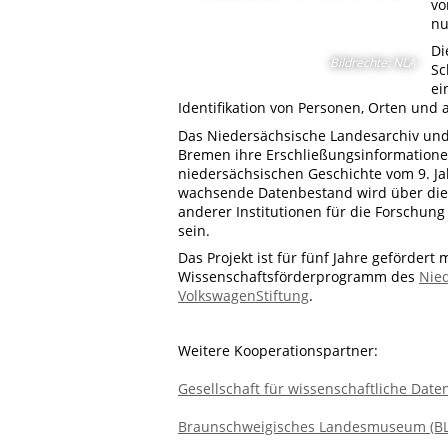
vo
nu
Di
Bildrechte
:
NLA
Sc
ei
Identifikation von Personen, Orten und
Das Niedersächsische Landesarchiv und 
Bremen ihre Erschließungsinformationen 
niedersächsischen Geschichte vom 9. Jah
wachsende Datenbestand wird über die k
anderer Institutionen für die Forschung
sein.
Das Projekt ist für fünf Jahre gefördert 
Wissenschaftsförderprogramm des
Nied
VolkswagenStiftung
.
Weitere Kooperationspartner:
Gesellschaft für wissenschaftliche Dat
Braunschweigisches Landesmuseum (B