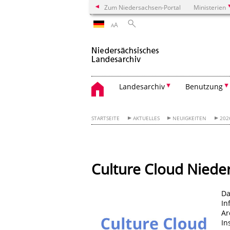
Zum Niedersachsen-Portal
Ministerien
A
A
Landesarchiv
Benutzung
STARTSEITE
AKTUELLES
NEUIGKEITEN
202
Culture Cloud Niede
Da
In
Ar
In