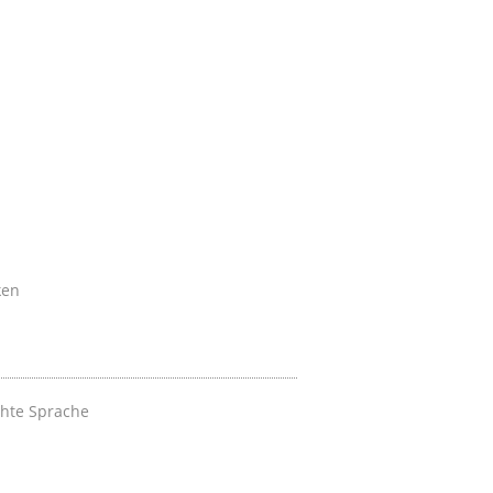
ken
chte Sprache