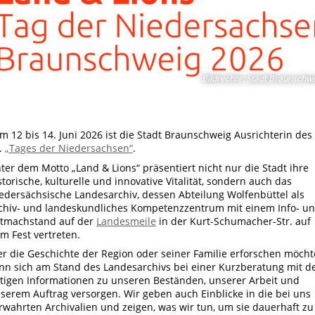
Bildrechte
:
Stadt Braunschw
m 12 bis 14. Juni 2026 ist die Stadt Braunschweig Ausrichterin des
.
„Tages der Niedersachsen“
.
ter dem Motto „Land & Lions“ präsentiert nicht nur die Stadt ihre
storische, kulturelle und innovative Vitalität, sondern auch das
edersächsische Landesarchiv, dessen Abteilung Wolfenbüttel als
chiv- und landeskundliches Kompetenzzentrum mit einem Info- u
tmachstand auf der
Landesmeile
in der Kurt-Schumacher-Str. auf
m Fest vertreten.
r die Geschichte der Region oder seiner Familie erforschen möcht
nn sich am Stand des Landesarchivs bei einer Kurzberatung mit d
tigen Informationen zu unseren Beständen, unserer Arbeit und
serem Auftrag versorgen. Wir geben auch Einblicke in die bei uns
rwahrten Archivalien und zeigen, was wir tun, um sie dauerhaft zu