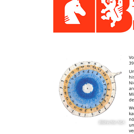
Vo
39
Un
hi
Ni
ar
Mi
de
We
ka
nö
Bildrechte
:
NLA
un
ve