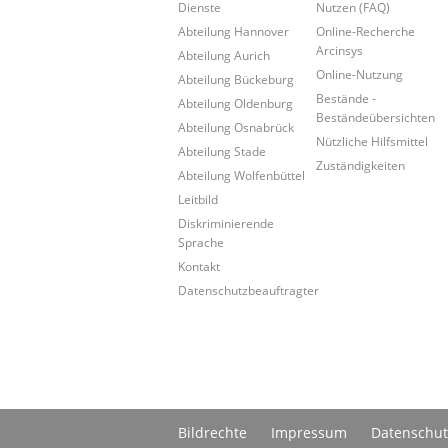
Dienste
Nutzen (FAQ)
Abteilung Hannover
Online-Recherche
Arcinsys
Abteilung Aurich
Online-Nutzung
Abteilung Bückeburg
Bestände -
Abteilung Oldenburg
Beständeübersichten
Abteilung Osnabrück
Nützliche Hilfsmittel
Abteilung Stade
Zuständigkeiten
Abteilung Wolfenbüttel
Leitbild
Diskriminierende
Sprache
Kontakt
Datenschutzbeauftragter
Bildrechte
Impressum
Datenschut