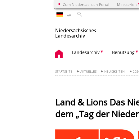
Zum Niedersachsen-Portal
Ministerien
A
A
Landesarchiv
Benutzung
STARTSEITE
AKTUELLES
NEUIGKEITEN
202
Land & Lions Das Ni
dem „Tag der Niede