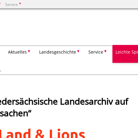
Service
Suchen
Aktuelles
Landesgeschichte
Service
Leichte Sp
6
edersächsische Landesarchiv auf
rsachen“