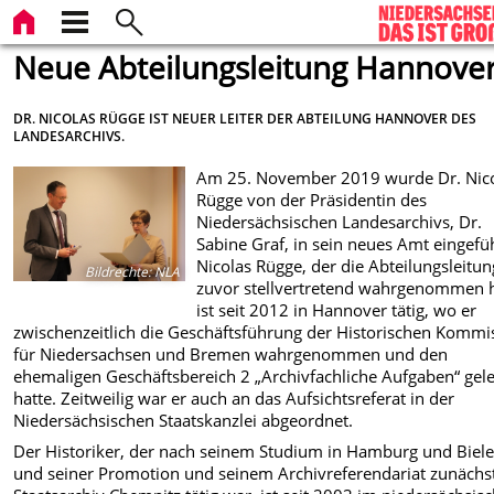
Neue Abteilungsleitung Hannove
DR. NICOLAS RÜGGE IST NEUER LEITER DER ABTEILUNG HANNOVER DES
LANDESARCHIVS.
Am 25. November 2019 wurde Dr. Nic
Rügge von der Präsidentin des
Niedersächsischen Landesarchivs, Dr.
Sabine Graf, in sein neues Amt eingefüh
Nicolas Rügge, der die Abteilungsleitun
Bildrechte
:
NLA
zuvor stellvertretend wahrgenommen h
ist seit 2012 in Hannover tätig, wo er
zwischenzeitlich die Geschäftsführung der Historischen Kommi
für Niedersachsen und Bremen wahrgenommen und den
ehemaligen Geschäftsbereich 2 „Archivfachliche Aufgaben“ gele
hatte. Zeitweilig war er auch an das Aufsichtsreferat in der
Niedersächsischen Staatskanzlei abgeordnet.
Der Historiker, der nach seinem Studium in Hamburg und Biele
und seiner Promotion und seinem Archivreferendariat zunächs